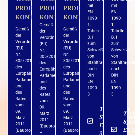
mit
mit
PRODUKTIONS­
PRODUKTIONS­
PRODUKTIONS­
EN
EN
KONTROLLE
KONTROLLE
KONTROLLE
1090-
1090-
1,
1,
Gemäß
Gemäß
Gemäß
Tabelle
Tabelle
der
der
der
B.1
B.1
Verordnung
Verordnung
Verordnung
zum
zum
(EU)
(EU)
(EU)
Schweißen
Schweißen
Nr.
Nr.
Nr.
von
von
305/2011
305/2011
305/2011
Stahltragwerken
Stahltragwe
des
des
des
nach
nach
Europäischen
Europäischen
Europäischen
DIN
DIN
Parlaments
Parlaments
Parlaments
EN
EN
und
und
und
1090-
1090-
des
des
des
3
3
Rates
Rates
Rates
vom
vom
vom
09.
Technische
09.
09.
Tec
März
Spezifikatio
März
März
2011
Spez
2011
2011
EN 1090-
(Bauproduktenverordnung
EN 1
(Bauproduktenverordnung
(Bauproduktenverordnung
3:2019
–