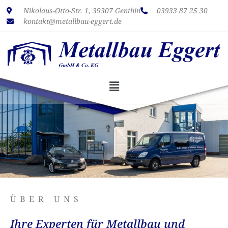
Nikolaus-Otto-Str. 1, 39307 Genthin
03933
87 25 30
kontakt
@
metallbau-eggert
.de
ÜBER UNS
Ihre Experten für Metallbau und