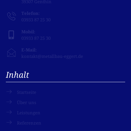
39307 Genthin
Telefon:
03933
87 25 30
Mobil:
03933
87 25 30
E-Mail:
kontakt
@
metallbau-eggert
.de
Inhalt
Startseite
Über uns
Leistungen
Referenzen