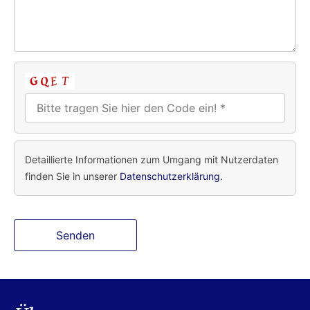
Detaillierte Informationen zum Umgang mit Nutzerdaten
finden Sie in unserer
Datenschutzerklärung.
Bitte lasse dieses Feld leer.
Bitte lasse dieses Feld leer.
Bitte lasse dieses Feld leer.
Bitte lasse dieses Feld leer.